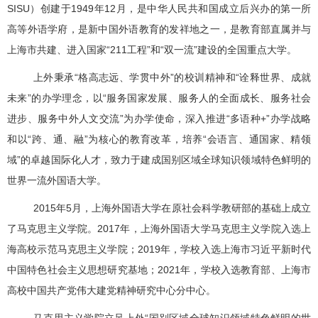
SISU
）
创建于
1949
年
12
月，是中华人民共和国成立后兴办的第一所
高等外语学府，是新中国外语教育的发祥地之一，是教育部直属并与
上海市共建、进入国家“
211
工程”和“双一流”建设的全国重点大学。
上外秉承“格高志远、学贯中外”的校训精神和“诠释世界、成就
未来”的办学理念，以“服务国家发展、服务人的全面成长、服务社会
进步、服务中外人文交流”为办学使命，深入推进“多语种
+
”办学战略
和以“跨、通、融”为核心的教育改革，培养“会语言、通国家、精领
域”的卓越国际化人才，致力于建成国别区域全球知识领域特色鲜明的
世界一流外国语大学。
2015
年
5
月，上海外国语大学在原社会科学教研部的基础上成立
了马克思主义学院。
2017
年，上海外国语大学马克思主义学院入选上
海高校示范马克思主义学院；
2019
年，学校入选上海市习近平新时代
中国特色社会主义思想研究基地；
2021
年，学校入选教育部、上海市
高校中国共产党伟大建党精神研究中心分中心。
马克思主义学院立足上外
“
国别区域全球知识领域特色鲜明的世