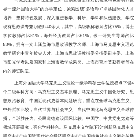
界一流外国语大学
”
的办学定位，紧紧围绕
“
多语种
+”
卓越国际化人才
培养，坚持特色发展，深入推进教学、科研、学科和队伍建设。学院
现有思政课专兼职教师
40
余人，其中，高级职称教师占比
75%
，博士
学位教师占比
81%
，海外经历教师占比
61%
，硕士研究生导师占比
53%
，拥有一支上涵盖海市思政课教学名师、上海市马克思主义理论
教学研究中青年拔尖人才、上海市思政课教指委分指委副主委、上海
市阳光学者以及国家和上海市教学成果奖、上海市育才奖获得者等在
内的师资队伍。
上海外国语大学马克思主义理论一级学科硕士学位授权点下设
4
个二级学科方向：马克思主义基本原理、马克思主义中国化研究、思
想政治教育、中国近现代史基本问题研究，重点在全球马克思主义、
中外哲学比较，当代世界与社会主义、当代中国化马克思主义全球传
播，全球胜任力、公民道德建设国际比较、中国学、中共党史党建等
领域开展研究，强化学科特色。马克思主义学院下设
“
创新马克思主义
研究中心
”“
中国近现代社会经济研究中心
”“
中国特色社会主义海外传播