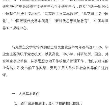
研究中心
”“
中外经济哲学研究中心
”4
个研究中心，以及
“
习近平新时代
中国特色社会主义思想
”
、
“
马克思主义基本原理
”
、
“
马克思主义中国
化
”
、
“
中国近现代史基本问题
”
、
“
新时代思想政治教育
”
、
“
中国与世
界
”6
个课程中心。
马克思主义学院培养的硕士研究生就业率每年都高达
100%
。
毕
业生主要供职于党政机关，以及高校、中小学、科研院所、国企、外
企等企事业单位，从事思想政治工作或相关管理工作，他们以精湛的
业务能力和突出的工作实绩，受到了用人单位和社会各界的广泛好
评。
一、人员基本条件
（
1
）遵守宪法和法律，遵守学校的校纪校规；