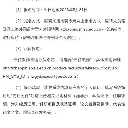
（
1
）报名时间：即日起至
2023
年
5
月
31
日
（
2
）报名方式：应聘采用招聘系统网上报名方式，应聘人员需
登录上海外国语大学人才招聘网（
zhaopin.shisu.edu.cn
）投递岗位，
进行应聘（需先注册账号并完善个人信息）。
（
3
）职位投递：
专任教师投递职位名称，请选择“专任教师”（具体投递网址：
http://zhaopin.shisu.edu.cn/product/recruit/defalt/recruitPost.jsp?
FM_SYS_ID=shwgydx&postTypeCode=2
）
（
4
）简历填写：请在系统内填写完整的个人简历，填写系统简
历时
“
简历附件
”
处请上传相关证明材料（如学历、学位证书、任职证
明、海外经历证明、科研项目及获奖证明、论文首页及目录、代表性
论文全文、国际会议发表等）。